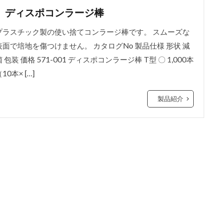
ディスポコンラージ棒
プラスチック製の使い捨てコンラージ棒です。 スムーズな
表面で培地を傷つけません。 カタログNo 製品仕様 形状 減
菌 包装 価格 571-001 ディスポコンラージ棒 T型 〇 1,000本
10本× […]
製品紹介