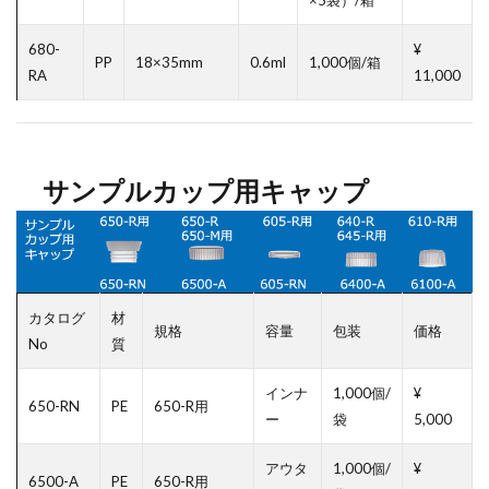
×5袋）/箱
680-
¥
PP
18×35mm
0.6ml
1,000個/箱
RA
11,000
サンプルカップ用キャップ
カタログ
材
規格
容量
包装
価格
No
質
インナ
1,000個/
¥
650-RN
PE
650-R用
ー
袋
5,000
アウタ
1,000個/
¥
6500-A
PE
650-R用