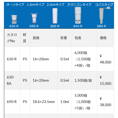
カタロ
材
規格
容量
包装
価格
グNo
質
6,000個
¥
630-R
PS
16×20mm
0.5ml
（1,500個
48,000
×4袋）/箱
630-
¥
PS
16×20mm
0.5ml
1,500個/箱
RA
15,000
5,000個
¥
690-R
PS
18.6×23.5mm
1.0ml
（1,000個
38,000
×5袋）/箱