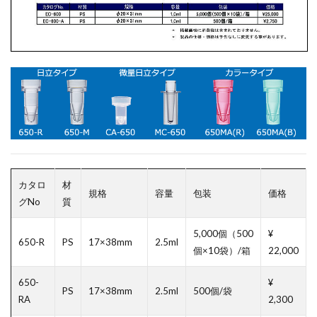
カタロ
材
規格
容量
包装
価格
グNo
質
5,000個（500
¥
650-R
PS
17×38mm
2.5ml
個×10袋）/箱
22,000
650-
¥
PS
17×38mm
2.5ml
500個/袋
RA
2,300