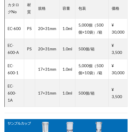
カタロ
材
規格
容量
包装
価格
グNo
質
5,000個（500
¥
EC-600
PS
20×31mm
1.0ml
個×10袋）/箱
30,000
EC-
¥
PS
20×31mm
1.0ml
500個/箱
600-A
3,500
EC-
5,000個（500
¥
17×31mm
1.0ml
600-1
個×10袋）/箱
30,000
EC-
¥
600-
17×31mm
1.0ml
500個/箱
3,500
1A