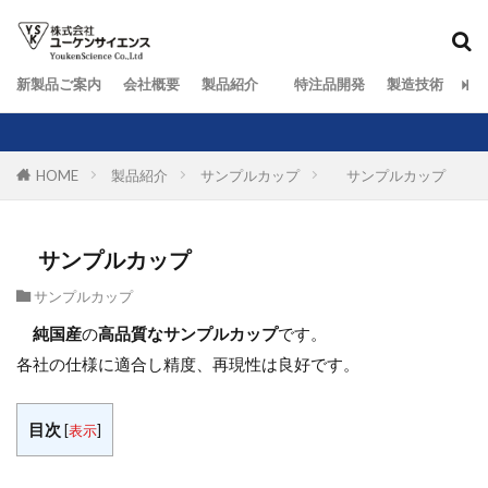
新製品ご案内
会社概要
製品紹介
特注品開発
製造技術
お
HOME
製品紹介
サンプルカップ
サンプルカップ
サンプルカップ
サンプルカップ
純国産
の
高品質なサンプルカップ
です。
各社の仕様に適合し精度、再現性は良好です。
目次
[
表示
]