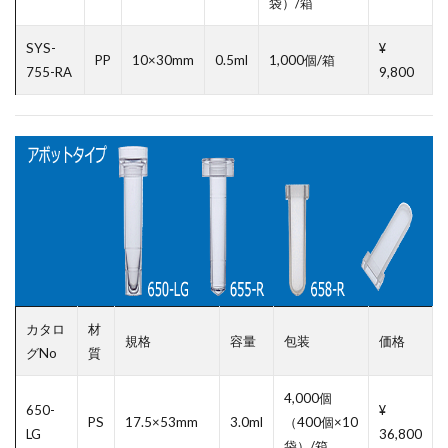
袋）/箱
SYS-
¥
PP
10×30mm
0.5ml
1,000個/箱
755-RA
9,800
カタロ
材
規格
容量
包装
価格
グNo
質
4,000個
650-
¥
PS
17.5×53mm
3.0ml
（400個×10
LG
36,800
袋）/箱