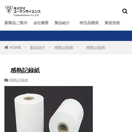
新製品ご案内
会社概要
製品紹介
特注品開発
製造技術
お
HOME
製品紹介
感熱記録紙
感熱記録紙
感熱記録紙
感熱記録紙